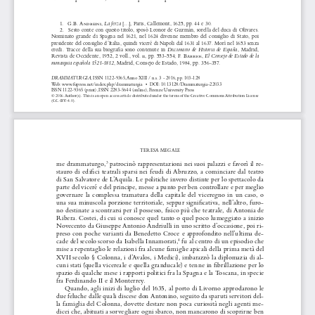
La ferza 
1. 
 G.B. Andreini
, 
[...], Paris, Callemont, 1625, pp. 44 e 30. 
2. 
 Sesto conte con questo titolo, sposò Leonor de Guzmán, sorella del duca di Olivares. 
Nominato  grande  di  Spagna  nel  1621,  nel  1624  divenne  membro  del  consiglio  di  Stato,  poi  
presidente del consiglio d’Italia, quindi viceré di Napoli dal 1631 al 1637. Morì nel 1653 senza 
Diccionario  de  Historia  de  España
eredi.  Tracce  della  sua  biografia  sono  contenute  in  
,  Madrid,  
El Consejo de Estado de la 
Revista de Occidente, 1952, 2 voll., vol. ii
, pp. 553-554; F. Barrios
, 
monarquia española 1521-1812
, Madrid, Consejo de Estado, 1984, pp. 356-357.
DRAMMATURGIA
, ISSN 1122-9365, Anno XIII / n.s. 3 - 2016, pp. 103-128
Web: www.fupress.net/index.php/drammaturgia  •  DOI: 10.13128/Drammaturgia-22033
ISSN 1122-9365 (print), ISSN 2283-5644 (online), Firenze University Press
© 2016 Author(s). This is an open access article distributed under the terms of the Creative Commons Attribution License 
(CC-BY-4.0).
TERESA M
EGALE
me drammaturgo,
 patrocinò rappresentazioni nei suoi palazzi e favorì il re
-
3
stauro di edifici teatrali sparsi nei feudi di Abruzzo, a cominciare dal teatro 
di San Salvatore de L’Aquila. Le politiche invero distinte per lo spettacolo da 
parte del viceré e del principe, messe a punto per ben controllare e per meglio 
governare  la  complessa  tramatura  della  capitale  del  viceregno  in  un  caso,  o  
una sua minuscola porzione territoriale, seppur significativa, nell’altro, furo
-
no destinate a scontrarsi per il possesso, fisico più che teatrale, di Antonia de 
Ribera. Costei, di cui si conosce quel tanto o quel poco lumeggiato a inizio 
Novecento da Giuseppe Antonio Andriulli in uno scritto d’occasione, poi ri
-
preso con poche varianti da Benedetto Croce e approfondito nell’ultima de
-
cade del secolo scorso da Isabella Innamorati,
 fu al centro di un episodio che 
4
mise a repentaglio le relazioni fra alcune famiglie apicali della prima metà del 
XVII secolo (i Colonna, i d’Avalos, i Medici), imbarazzò la diplomazia di al
-
cuni stati (quella vicereale e quella granducale) e tenne in fibrillazione per lo 
spazio di qualche mese i rapporti politici fra la Spagna e la Toscana, in specie 
fra Ferdinando II e il Monterrey.
Quando, agli inizi di luglio del 1635, al porto di Livorno approdarono le 
due feluche dalle quali discese don Antonino, seguito da sparuti servitori del
-
la famiglia del Colonna, dovette destare non poca curiosità negli agenti me
-
dicei che, abituati a sorvegliare ogni sbarco, non mancarono di scoprirne ben 