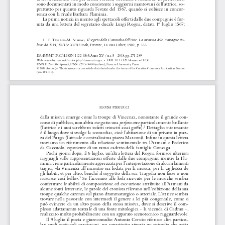
sono documentati in modo consistente i soggiorni mantovani dell’attrice, so
-
prattutto per quanto riguarda l’estate del 1567, quando si esibisce in concor
-
renza con la rivale Barbara Flaminia. 
La prima notizia in merito agli spettacoli offerti dalle due compagnie è for
-
nita da una lettera del segretario ducale Luigi Rogna, datata 1° luglio 1567: 
Il segreto della Commedia dell’Arte. La memoria delle compagnie ita-
1. 
F.    Taviani
-M. S
chino
, 
liane del XVI, XVII e XVIII secolo
, Firenze, La casa Usher, 1982, p. 333.
DRAMMATURGIA
, ISSN 1122-9365, Anno XV / n.s. 5 - 2018, pp. 271-289
Web: www.fupress.net/index.php/drammaturgia  •  DOI: 10.13128/dramma-11630
ISSN 1122-9365 (print), ISSN 2283-5644 (online), Firenze University Press
© 2018 Author(s). This is an open access article distributed under the terms of the Creative Commons Attribution License 
(CC-BY-4.0).
ELOISA PIERUCCI
dalla missiva emerge come la troupe di Vincenza, nonostante il grande con
-
performance
corso di pubblico, non abbia eseguito una 
 particolarmente brillante 
(l’attrice e i suoi sarebbero infatti «riusciti assai goffi»).
 Dettaglio interessante 
2
è il luogo dove si svolge la «comedia», cioè l’abitazione di un privato in piaz
-
za del Purgo (l’attuale e centralissima piazza Marconi). Infine in questa lettera 
troviamo un riferimento alla relazione sentimentale tra l’Armani e Federico 
da Gazzuolo, esponente di un ramo cadetto della famiglia Gonzaga. 
Pochi giorni dopo, il 6 luglio, un’altra lettera del Rogna fornisce ulteriori 
ragguagli sulle rappresentazioni offerte dalle due compagnie: mentre la Fla
-
minia viene particolarmente apprezzata per l’interpretazione di alcuni lamenti 
tragici, «la Vincenza all’incontro era lodata per la musica, per la vaghezza de 
gli habiti, et per altro, benché il soggetto della sua Tragedia non fosse o non 
riuscisse  così  bello».
  Se  l’accenno  alle  lodi  ricevute  per  le  musiche  sembra  
3
confermare le abilità di composizione ed esecuzione attribuite all’Armani da 
alcune fonti letterarie, le parole del cronista rilevano nell’esibizione della sua 
troupe qualche carenza sul piano drammaturgico o attoriale. L’attrice sembra 
trovare nella pastorale con intermedi il genere a lei più congeniale, come si 
-
può evincere da un altro passo della stessa missiva, dove si descrive il com
plesso adattamento teatrale di una fonte mitologica – la vicenda di Cadmo –, 
realizzato molto probabilmente con un apparato scenotecnico ragguardevole. 
Il 9 luglio il poeta e giureconsulto Antonio Ceruto riferisce altri partico
-
lari sugli spettacoli mantovani, ma soprattutto riporta un episodio che getta 