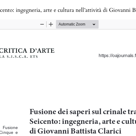
 Giovanni Battista Clarici | The Convergence of Knowledge at the Turn of the Sixteenth and Seventeenth Centuries: Engineering, 