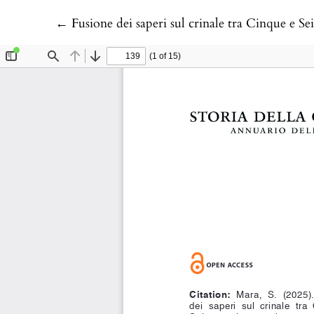
Return to Article Details
←
Fusione dei saperi sul crinale tra Cinque e Seicento: ingegneria, arte e cultura nell’attività di