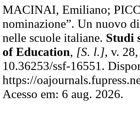
MACINAI, Emiliano; PICCIO
nominazione”. Un nuovo dir
nelle scuole italiane.
Studi 
of Education
,
[S. l.]
, v. 28
10.36253/ssf-16551. Dispo
https://oajournals.fupress.n
Acesso em: 6 aug. 2026.