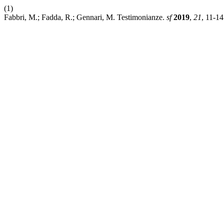
(1)
Fabbri, M.; Fadda, R.; Gennari, M. Testimonianze.
sf
2019
,
21
, 11-14