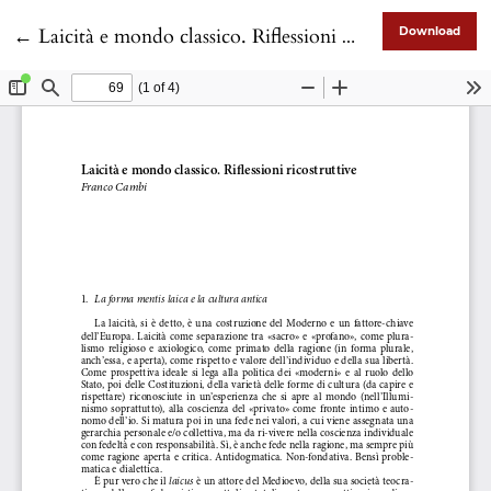
Return to Article Details
←
Laicità e mondo classico. Riflessioni introduttive
Download