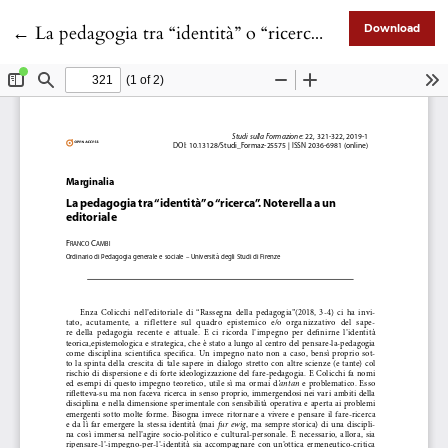
Return to Article Details
←
La pedagogia tra “identità” o “ricerca”. Noterella a un editoriale
Download