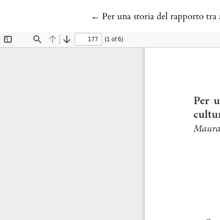
Return to Article Details
←
Per una storia del rapporto tra 