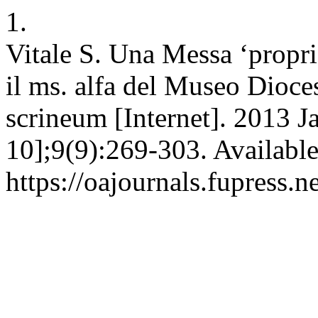
1.
Vitale S. Una Messa ‘propria
il ms. alfa del Museo Dioce
scrineum [Internet]. 2013 J
10];9(9):269-303. Availabl
https://oajournals.fupress.