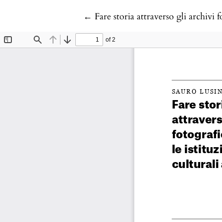
Return to Article Details
←
Fare storia attraverso gli archivi f