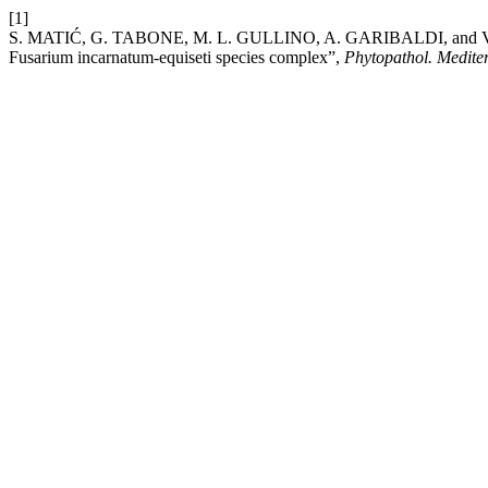
[1]
S. MATIĆ, G. TABONE, M. L. GULLINO, A. GARIBALDI, and V. G
Fusarium incarnatum-equiseti species complex”,
Phytopathol. Mediter