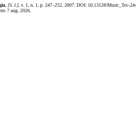
gia
,
[S. l.]
, v. 1, n. 1, p. 247–252, 2007. DOI: 10.13128/Music_Tec-24
 em: 7 aug. 2026.