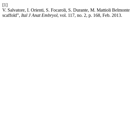
[1]
V. Salvatore, I. Orienti, S. Focaroli, S. Durante, M. Mattioli Belmont
scaffold”,
Ital J Anat Embryol
, vol. 117, no. 2, p. 168, Feb. 2013.