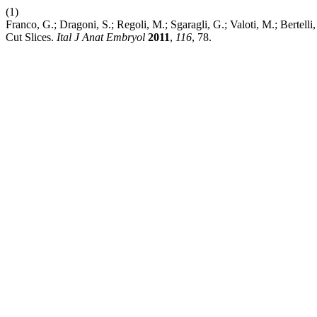
(1)
Franco, G.; Dragoni, S.; Regoli, M.; Sgaragli, G.; Valoti, M.; Bertel
Cut Slices.
Ital J Anat Embryol
2011
,
116
, 78.