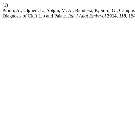
(1)
Pirino, A.; Ulgheri, L.; Sotgiu, M. A.; Bandiera, P.; Soro, G.; Campus
Diagnosis of Cleft Lip and Palate.
Ital J Anat Embryol
2014
,
118
, 154