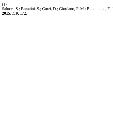
(1)
Salucci, S.; Burattini, S.; Curzi, D.; Giordano, F. M.; Buontempo, F.
2015
,
119
, 172.