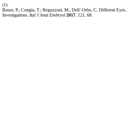
(1)
Basso, P.; Congiu, T.; Reguzzoni, M.; Dell’ Orbo, C. Different Eyes
Investigations.
Ital J Anat Embryol
2017
,
121
, 68.