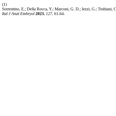
(1)
Sorrentino, E.; Della Rocca, Y.; Marconi, G. D.; Iezzi, G.; Trubiani
Ital J Anat Embryol
2023
,
127
, 61-64.