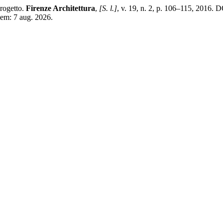
progetto.
Firenze Architettura
,
[S. l.]
, v. 19, n. 2, p. 106–115, 2016.
 em: 7 aug. 2026.