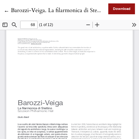
Return to Article Details
←
Barozzi-Veiga. La filarmonica di Stettino
Download