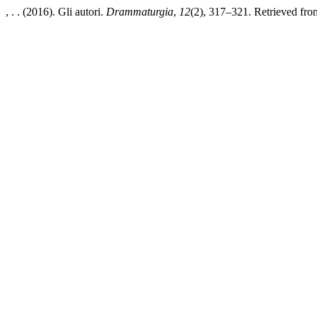
, . . (2016). Gli autori.
Drammaturgia
,
12
(2), 317–321. Retrieved from