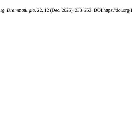
urg.
Drammaturgia
. 22, 12 (Dec. 2025), 233–253. DOI:https://doi.or