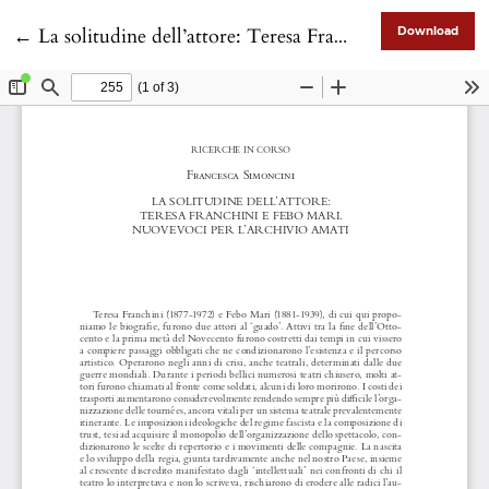
Return to Article Details
←
La solitudine dell’attore: Teresa Franchini e Febo Mari. Nuove voci per l’Archivio AMAtI
Download