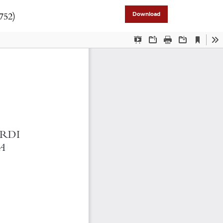
752)
Download