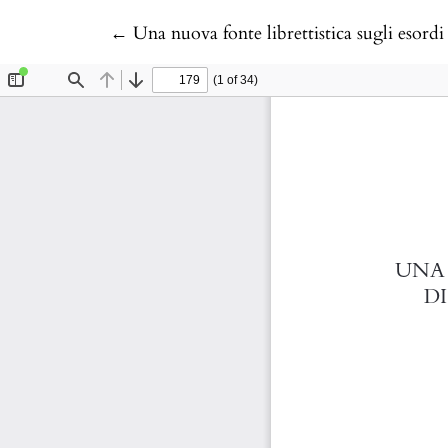
Return to Article Details
←
Una nuova fonte librettistica sugli esor