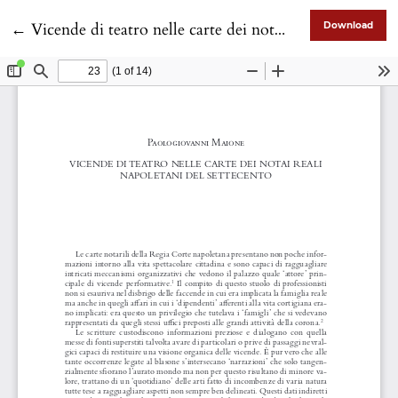
Return to Article Details
←
Vicende di teatro nelle carte dei notai reali napoletani del Settecento
Download