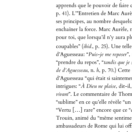
apprends que le pouvoir de faire ce
p. 41). L’”Entretien de Marc Aurè
ses principes, au nombre desquels: “
enchaîner la force. Marc Aurèle, n
pour toi, que lorsqu’il n’y aura p
coupables” (
ibid.
, p. 25). Une tell
d’Aguesseau: “
Puis-je me reposer
”,
“prendre du repos”, “
tandis que je 
de d’Aguesseau
, n.
h
, p. 70.) Cette
d’Aguesseau “qui était si sainteme
intrigues: “
À Dieu ne plaise
, dit-il
vivant
”. Le commentaire de Thomas
“sublime” en ce qu’elle révèle “un
“Vertu […] rare” encore que ce “
Trouin, animé du “même sentimen
ambassadeurs de Rome qui lui offr