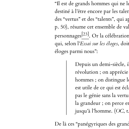
“Il est de grands hommes qui ne le
destiné à l’être encore par les talen
des “vertus” et des “talents”, qui 
p. 50), résume cet ensemble de val
[23]
personnages
. Or la célébratio
qui, selon l’
Essai sur les éloges
, doi
éloges parmi nous”:
Depuis un demi-siècle, il
révolution ; on apprécie
hommes ; on distingue les
est utile de ce qui est é
pas le génie sans la vert
la grandeur ; on perce en
jusqu’à l’homme. (
OC
, 
De là ces “panégyriques des gran