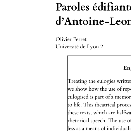
Paroles édifiant
d’Antoine-Leo
Olivier Ferret
Université de Lyon 2
En
Treating the eulogies writ
we show how the use of repo
eulogised is part of a memor
to life. This theatrical proce
these texts, which are halfw
rhetorical speech. The use 
less as a means of individua