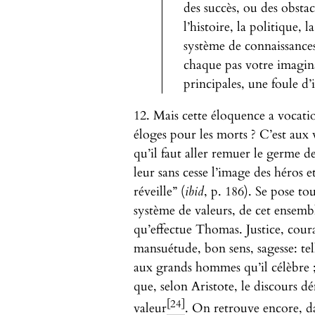
des succès, ou des obsta
l’histoire, la politique, l
système de connaissances 
chaque pas votre imagina
principales, une foule d’i
12. Mais cette éloquence a vocatio
éloges pour les morts ? C’est aux v
qu’il faut aller remuer le germe d
leur sans cesse l’image des héros e
réveille” (
ibid
, p. 186). Se pose to
système de valeurs, de cet ensembl
qu’effectue Thomas. Justice, cour
mansuétude, bon sens, sagesse: te
aux grands hommes qu’il célèbre ; m
que, selon Aristote, le discours d
[24]
valeur
. On retrouve encore, d