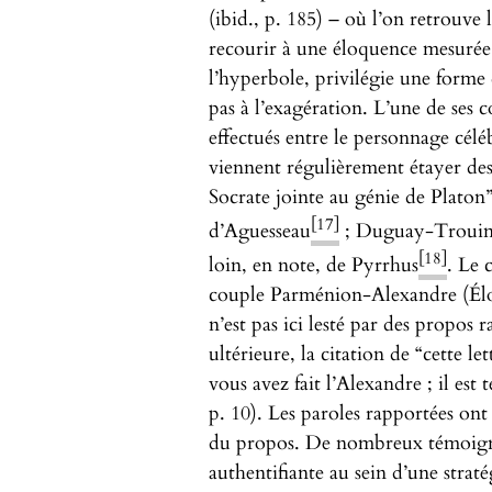
(ibid., p. 185) – où l’on retrouve 
recourir à une éloquence mesurée
l’hyperbole, privilégie une forme 
pas à l’exagération. L’une de ses
effectués entre le personnage célé
viennent régulièrement étayer des 
Socrate jointe au génie de Platon
[17]
d’Aguesseau
; Duguay-Trouin e
[18]
loin, en note, de Pyrrhus
. Le 
couple Parménion-Alexandre (Élog
n’est pas ici lesté par des propos 
ultérieure, la citation de “cette l
vous avez fait l’Alexandre ; il est
p. 10). Les paroles rapportées ont 
du propos. De nombreux témoigna
authentifiante au sein d’une straté