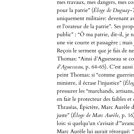
mes travaux, mes dangers, mes com
pour la patrie” (
Éloge de Duguay-
uniquement militaire: devenant av
et l’orateur de la patrie”. Ses pr
public” : “Ô ma patrie, dit-il, je 
une vie courte et passagère ; mais 
Reçois le serment que je fais de 
Thomas: “Ainsi d’Aguesseau se con
d’Aguesseau
, p. 64-65). C’est auss
peint Thomas: si “comme guerrier
ministre, il écrase l’injustice” (
Élog
pressurer les “marchands, artisans,
en fait le protecteur des faibles e
Thraséas, Épictète, Marc Aurèle dé
juste” (
Éloge de Marc Aurèle
, p. 16
lois: si quelqu’un s’avisait d’”avan
Marc Aurèle lui aurait rétorqué: