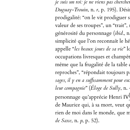
je suis un roi: je ne viens pas cherche
Duguay-Trouin
, n.
r
, p. 195). Dés
prodigalité: “on le vit prodiguer 
valeur de ses troupes”, un “trait”,
générosité du personnage (
ibid.
, 
simplicité que l’on reconnaît le 
appelle “
les beaux jours de sa vie
” l
occupations livresques et champêt
même que la frugalité de la table d
reproches”, “répondait toujours p
sages, il y en a suffisamment pour eux
leur compagnie
” (
Éloge de Sully
, n.
personnage qu’apprécie Henri IV
de Maurice qui, à sa mort, veut qu
rien de moi dans le monde, que 
de Saxe
, n.
p
, p. 52).