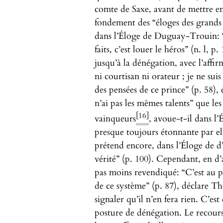
comte de Saxe, avant de mettre en é
fondement des “éloges des grands
dans l’Éloge de Duguay-Trouin: “L’
faits, c’est louer le héros” (n. l,
jusqu’à la dénégation, avec l’affir
ni courtisan ni orateur ; je ne suis
des pensées de ce prince” (p. 58)
n’ai pas les mêmes talents” que les
[16]
vainqueurs
, avoue-t-il dans l
presque toujours étonnante par el
prétend encore, dans l’Éloge de d’
vérité” (p. 100). Cependant, en d’a
pas moins revendiqué: “C’est au ph
de ce système” (p. 87), déclare T
signaler qu’il n’en fera rien. C’es
posture de dénégation. Le recours