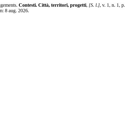
angements.
Contesti. Città, territori, progetti
,
[S. l.]
, v. 1, n. 1, p.
m: 8 aug. 2026.