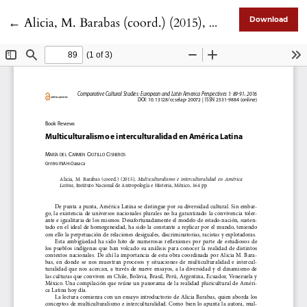
Return to Article Details
←
Alicia, M. Barabas (coord.) (2015), Multiculturalismo e interculturalidad en América Latina, Instituto Nacional de Antropología e Historia, México
Download