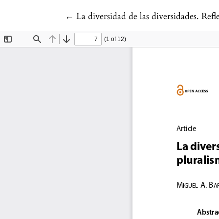
Return to Article Details
←
La diversidad de las diversidades. Ref