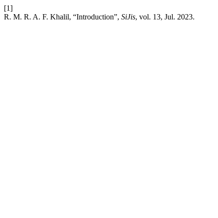
[1]
R. M. R. A. F. Khalil, “Introduction”,
SiJis
, vol. 13, Jul. 2023.