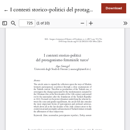
Return to Article Details
←
I contesti storico-politici del protagonismo femminile turco
Download