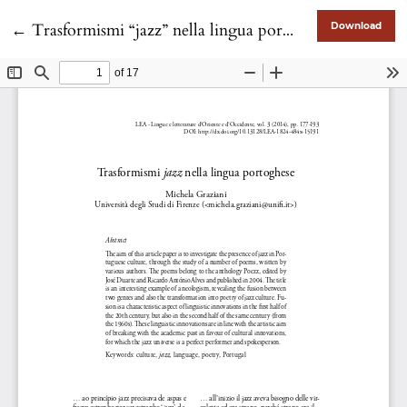
Return to Article Details
←
Trasformismi “jazz” nella lingua portoghese
Download