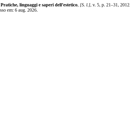
 Pratiche, linguaggi e saperi dell’estetico
,
[S. l.]
, v. 5, p. 21–31, 201
esso em: 6 aug. 2026.