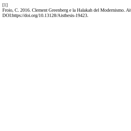
[1]
Froio, C. 2016. Clement Greenberg e la Halakah del Modernismo.
Ai
DOI:https://doi.org/10.13128/Aisthesis-19423.