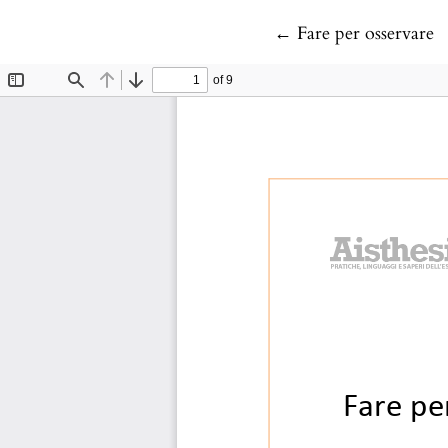
Return to Article De
←
Fare per osservare