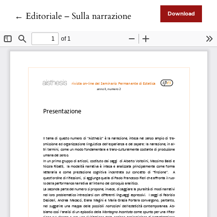
Return to Article Details
←
Editoriale – Sulla narrazione
Download